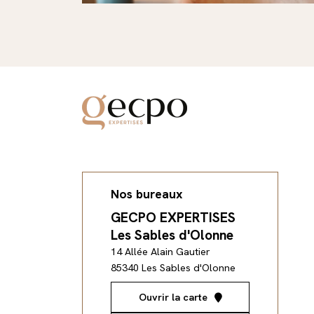
Nos bureaux
EXPERTISES
GECPO EXPERTISES
GECPO
-Saint-Hilaire
Les Sables d'Olonne
Talmon
 Château
14 Allée Alain Gautier
14 Rue d
ont-Saint-Hilaire
85340 Les Sables d'Olonne
85440 Tal
ir la carte
Ouvrir la carte
Ouv