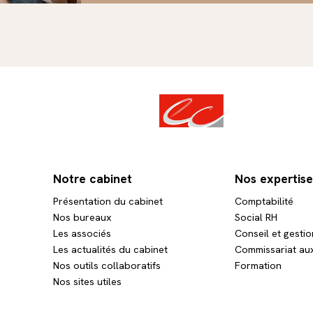
Notre cabinet
Nos expertise
Présentation du cabinet
Comptabilité
 EXPERTISES
GECPO EXPERTISES
GECP
Nos bureaux
Social RH
t-Saint-Hilaire
Les Sables d'Olonne
Talmon
Les associés
Conseil et gestio
Les actualités du cabinet
Commissariat au
u Château
14 Allée Alain Gautier
14 Rue 
Nos outils collaboratifs
Formation
mont-Saint-Hilaire
85340 Les Sables d'Olonne
85440 Ta
Nos sites utiles
rir la carte
Ouvrir la carte
Ou