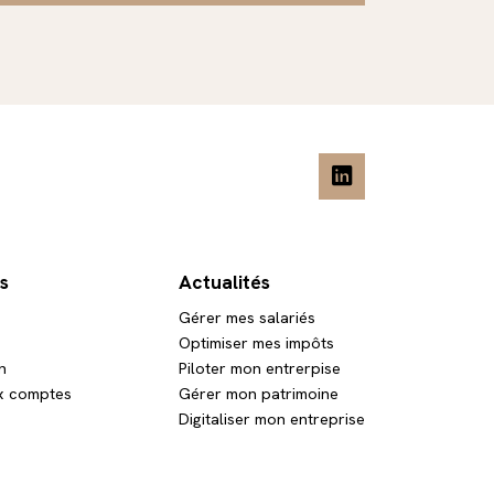
s
Actualités
Gérer mes salariés
O EXPERTISES
Optimiser mes impôts
t-Saint-Hilaire
n
Piloter mon entrerpise
x comptes
Gérer mon patrimoine
du Château
Digitaliser mon entreprise
lmont-Saint-Hilaire
vrir la carte