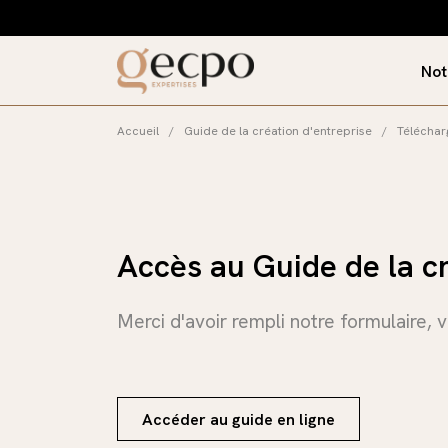
Not
Pr
Accueil
/
Guide de la création d'entreprise
/
Télécharg
No
Le
Accès au Guide de la cr
Le
Merci d'avoir rempli notre formulaire, 
No
No
Accéder au guide en ligne