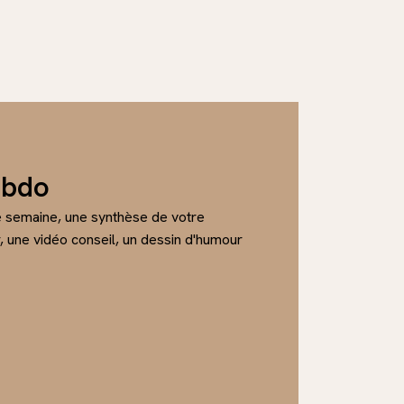
ebdo
e semaine, une synthèse de votre
ir, une vidéo conseil, un dessin d'humour